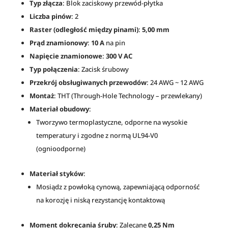
Typ złącza
: Blok zaciskowy przewód-płytka
Liczba pinów
: 2
Raster (odległość między pinami)
:
5,00 mm
Prąd znamionowy
:
10 A
na pin
Napięcie znamionowe
:
300 V AC
Typ połączenia
: Zacisk śrubowy
Przekrój obsługiwanych przewodów
: 24 AWG ~ 12 AWG
Montaż
: THT (Through-Hole Technology – przewlekany)
Materiał obudowy
:
Tworzywo termoplastyczne, odporne na wysokie
temperatury i zgodne z normą UL94-V0
(ognioodporne)
Materiał styków
:
Mosiądz z powłoką cynową, zapewniającą odporność
na korozję i niską rezystancję kontaktową
Moment dokręcania śruby
: Zalecane
0,25 Nm