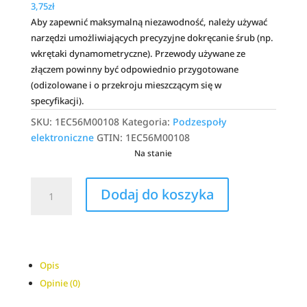
3,75
zł
Aby zapewnić maksymalną niezawodność, należy używać
narzędzi umożliwiających precyzyjne dokręcanie śrub (np.
wkrętaki dynamometryczne). Przewody używane ze
złączem powinny być odpowiednio przygotowane
(odizolowane i o przekroju mieszczącym się w
specyfikacji).
SKU:
1EC56M00108
Kategoria:
Podzespoły
elektroniczne
GTIN:
1EC56M00108
Na stanie
ilość
A
Dodaj do koszyka
Złącze
l
WR-
t
TBL
e
Seria
r
111
n
Opis
2P
a
Opinie (0)
WE
t