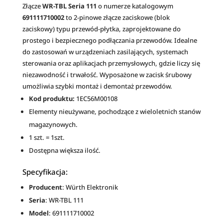
691111710002
i
Złącze
WR-TBL Seria 111
o numerze katalogowym
5szt.
v
691111710002
to 2-pinowe złącze zaciskowe (blok
e
zaciskowy) typu przewód-płytka, zaprojektowane do
:
prostego i bezpiecznego podłączania przewodów. Idealne
do zastosowań w urządzeniach zasilających, systemach
sterowania oraz aplikacjach przemysłowych, gdzie liczy się
niezawodność i trwałość. Wyposażone w zacisk śrubowy
umożliwia szybki montaż i demontaż przewodów.
Kod produktu:
1EC56M00108
Elementy nieużywane, pochodzące z wieloletnich stanów
magazynowych.
1 szt. = 1szt.
Dostępna większa ilość.
Specyfikacja:
Producent
: Würth Elektronik
Seria
: WR-TBL 111
Model
: 691111710002