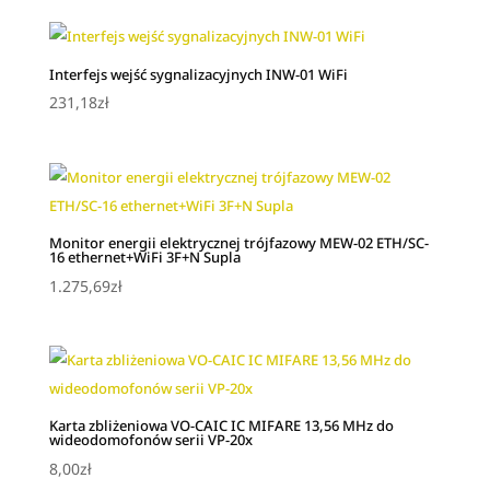
Interfejs wejść sygnalizacyjnych INW-01 WiFi
231,18
zł
Monitor energii elektrycznej trójfazowy MEW-02 ETH/SC-
16 ethernet+WiFi 3F+N Supla
1.275,69
zł
Karta zbliżeniowa VO-CAIC IC MIFARE 13,56 MHz do
wideodomofonów serii VP-20x
8,00
zł