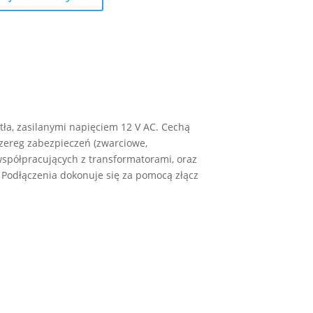
0-
150W
TYP:
ETZ-
150
LEDIX
ła, zasilanymi napięciem 12 V AC. Cechą
szereg zabezpieczeń (zwarciowe,
spółpracujących z transformatorami, oraz
Podłączenia dokonuje się za pomocą złącz