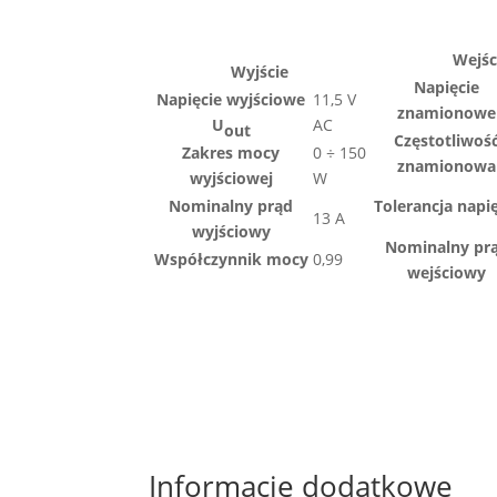
Wejśc
Wyjście
Napięcie
Napięcie wyjściowe
11,5 V
znamionowe
U
AC
out
Częstotliwoś
Zakres mocy
0 ÷ 150
znamionowa
wyjściowej
W
Nominalny prąd
Tolerancja napi
13 A
wyjściowy
Nominalny pr
Współczynnik mocy
0,99
wejściowy
Informacje dodatkowe