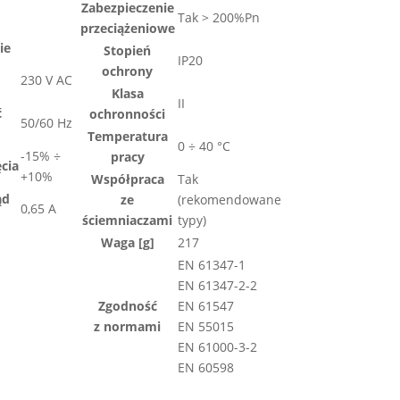
Zabezpieczenie
Tak > 200%Pn
przeciążeniowe
ie
Stopień
IP20
ochrony
230 V AC
Klasa
II
ć
ochronności
50/60 Hz
Temperatura
0 ÷ 40 °C
-15% ÷
pracy
ęcia
+10%
Współpraca
Tak
ąd
ze
(rekomendowane
0,65 A
ściemniaczami
typy)
Waga [g]
217
EN 61347-1
EN 61347-2-2
Zgodność
EN 61547
z normami
EN 55015
EN 61000-3-2
EN 60598