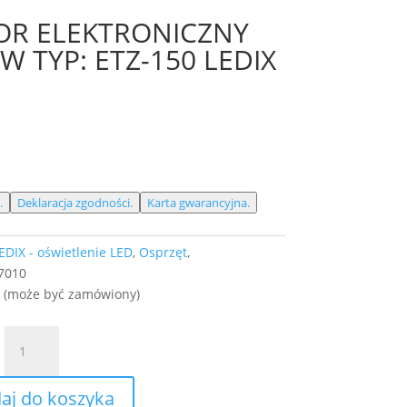
R ELEKTRONICZNY
0W TYP: ETZ-150 LEDIX
.
Deklaracja zgodności.
Karta gwarancyjna.
EDIX - oświetlenie LED
,
Osprzęt
,
7010
e (może być zamówiony)
ilość
TRANSFORMATOR
ELEKTRONICZNY
aj do koszyka
230/11,5V