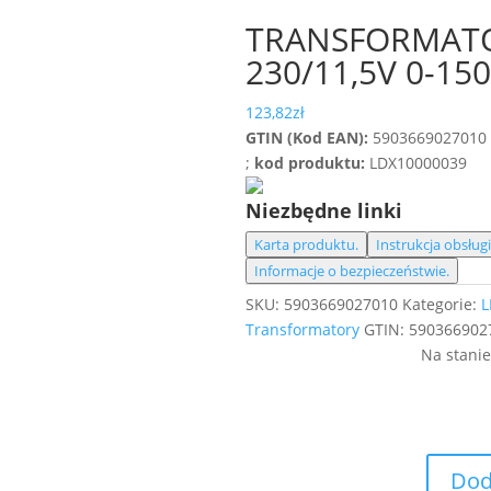
TRANSFORMATO
230/11,5V 0-15
123,82
zł
GTIN (Kod EAN):
5903669027010
;
kod produktu:
LDX10000039
Niezbędne linki
Karta produktu.
Instrukcja obsługi
Informacje o bezpieczeństwie.
SKU:
5903669027010
Kategorie:
L
Transformatory
GTIN:
590366902
Na stani
Dod