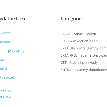
ydatne linki
Kategorie
e konto
LAVVA – Smart System
LEDIX – oświetlenie LED
ulamin
EXTA LIFE – inteligentny dom
amacje i zwroty
EXTA FREE – zdalne sterowan
tawa
CET – Kable i przewody
ności
ENTRA – systemy domofono
ty sprzęt
Obserwuj
bserwuj