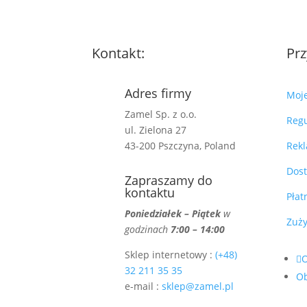
Kontakt:
Prz
Adres firmy
Moj
Zamel Sp. z o.o.
Reg
ul. Zielona 27
43-200 Pszczyna, Poland
Rekl
Dos
Zapraszamy do
kontaktu
Płat
Poniedziałek – Piątek
w
Zuży
godzinach
7:00 – 14:00
Sklep internetowy :
(+48)
32 211 35 35
O
e-mail :
sklep@zamel.pl