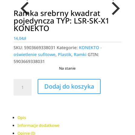
Ramka srebrny kwadrat
pojedyncza TYP: LSR-SK-X1
KONEKTO
14,04
zł
SKU:
5903669338031
Kategorie:
KONEKTO -
oświetlenie sufitowe
,
Plastik
,
Ramki
GTIN:
5903669338031
Na stanie
ilość
A
Dodaj do koszyka
Ramka
l
srebrny
t
kwadrat
e
pojedyncza
r
TYP:
n
Opis
LSR-
a
Informacje dodatkowe
SK-
t
Opinie (0)