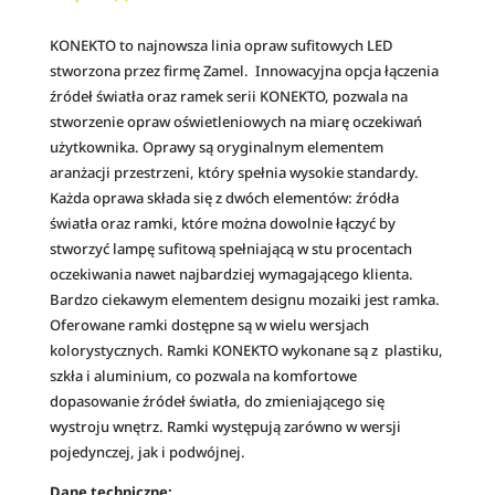
X1
i
KONEKTO
v
KONEKTO to najnowsza linia opraw sufitowych LED
e
stworzona przez firmę Zamel. Innowacyjna opcja łączenia
:
źródeł światła oraz ramek serii KONEKTO, pozwala na
stworzenie opraw oświetleniowych na miarę oczekiwań
użytkownika. Oprawy są oryginalnym elementem
aranżacji przestrzeni, który spełnia wysokie standardy.
Każda oprawa składa się z dwóch elementów: źródła
światła oraz ramki, które można dowolnie łączyć by
stworzyć lampę sufitową spełniającą w stu procentach
oczekiwania nawet najbardziej wymagającego klienta.
Bardzo ciekawym elementem designu mozaiki jest ramka.
Oferowane ramki dostępne są w wielu wersjach
kolorystycznych. Ramki KONEKTO wykonane są z plastiku,
szkła i aluminium, co pozwala na komfortowe
dopasowanie źródeł światła, do zmieniającego się
wystroju wnętrz. Ramki występują zarówno w wersji
pojedynczej, jak i podwójnej.
Dane techniczne: