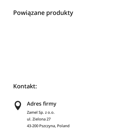
a
Powiązane produkty
t
i
v
e
:
Kontakt:
Adres firmy

Zamel Sp. z o.o.
ul. Zielona 27
43-200 Pszczyna, Poland