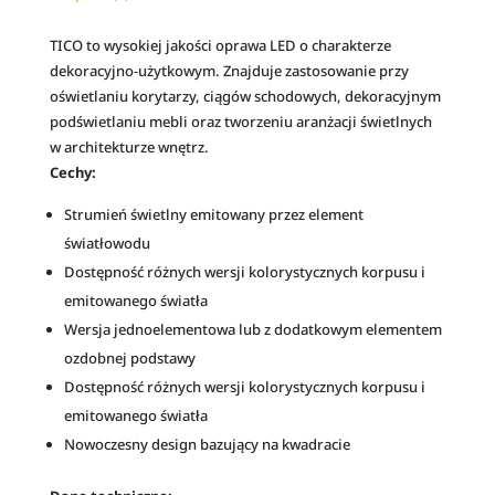
biała
i
neutralna
v
TICO to wysokiej jakości oprawa LED o charakterze
TYP:
e
dekoracyjno-użytkowym. Znajduje zastosowanie przy
04-
:
oświetlaniu korytarzy, ciągów schodowych, dekoracyjnym
111-
podświetlaniu mebli oraz tworzeniu aranżacji świetlnych
17
w architekturze wnętrz.
Cechy:
Strumień świetlny emitowany przez element
światłowodu
Dostępność różnych wersji kolorystycznych korpusu i
emitowanego światła
Wersja jednoelementowa lub z dodatkowym elementem
ozdobnej podstawy
Dostępność różnych wersji kolorystycznych korpusu i
emitowanego światła
Nowoczesny design bazujący na kwadracie