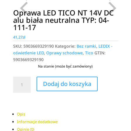
Oprawa LED TICO NT 14V DC
alu biała neutralna TYP: 04-
111-17
41,27
zł
SKU:
5903669329190
Kategorie:
Bez ramki
,
LEDIX -
oświetlenie LED
,
Oprawy schodowe
,
Tico
GTIN:
5903669329190
Na stanie (może być zamówiony)
ilość
A
Dodaj do koszyka
Oprawa
l
LED
t
TICO
e
NT
r
14V
n
Opis
DC
a
Informacje dodatkowe
alu
t
Opinie (0)