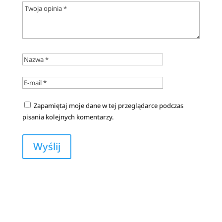
Zapamiętaj moje dane w tej przeglądarce podczas
pisania kolejnych komentarzy.
A
l
t
e
r
n