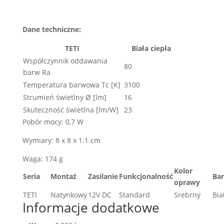
Dane techniczne:
TETI
Biała ciepła
Współczynnik oddawania
80
barw Ra
Temperatura barwowa Tc [K]
3100
Strumień świetlny Ø [lm]
16
Skuteczność świetlna [lm/W]
23
Pobór mocy: 0,7 W
Wymiary: 8 x 8 x 1.1 cm
Waga: 174 g
Kolor
Seria
Montaż
Zasilanie
Funkcjonalność
Bar
oprawy
TETI
Natynkowy
12V DC
Standard
Srebrny
Bia
Informacje dodatkowe