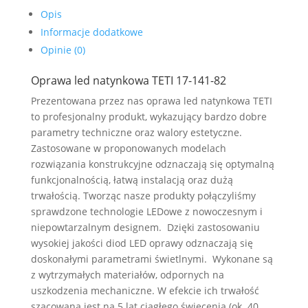
srb
Opis
biała
Informacje dodatkowe
ciepła
Opinie (0)
TYP:
17-
Oprawa led natynkowa TETI 17-141-82
141-
Prezentowana przez nas oprawa led natynkowa TETI
82
to profesjonalny produkt, wykazujący bardzo dobre
parametry techniczne oraz walory estetyczne.
Zastosowane w proponowanych modelach
rozwiązania konstrukcyjne odznaczają się optymalną
funkcjonalnością, łatwą instalacją oraz dużą
trwałością. Tworząc nasze produkty połączyliśmy
sprawdzone technologie LEDowe z nowoczesnym i
niepowtarzalnym designem. Dzięki zastosowaniu
wysokiej jakości diod LED oprawy odznaczają się
doskonałymi parametrami świetlnymi. Wykonane są
z wytrzymałych materiałów, odpornych na
uszkodzenia mechaniczne. W efekcie ich trwałość
szacowana jest na 5 lat ciągłego świecenia (ok. 40