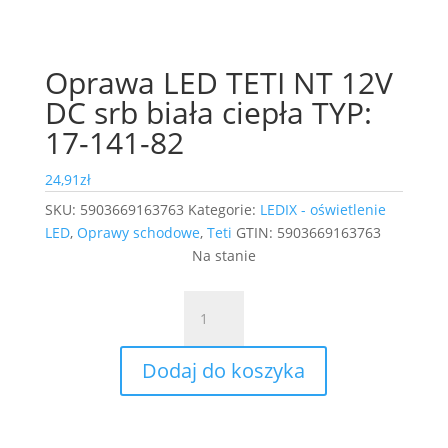
Oprawa LED TETI NT 12V
DC srb biała ciepła TYP:
17-141-82
24,91
zł
SKU:
5903669163763
Kategorie:
LEDIX - oświetlenie
LED
,
Oprawy schodowe
,
Teti
GTIN:
5903669163763
Na stanie
ilość
Oprawa
LED
Dodaj do koszyka
TETI
NT
12V
DC