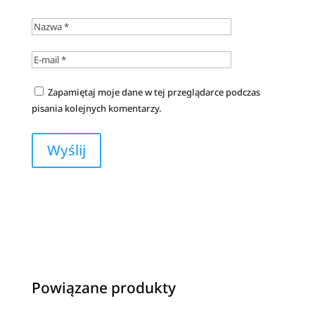
Zapamiętaj moje dane w tej przeglądarce podczas
pisania kolejnych komentarzy.
A
l
t
e
r
n
a
Powiązane produkty
t
i