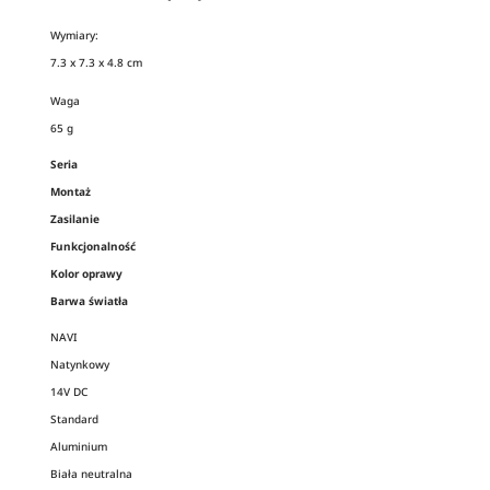
Wymiary:
7.3 x 7.3 x 4.8 cm
Waga
65 g
Seria
Montaż
Zasilanie
Funkcjonalność
Kolor oprawy
Barwa światła
NAVI
Natynkowy
14V DC
Standard
Aluminium
Biała neutralna