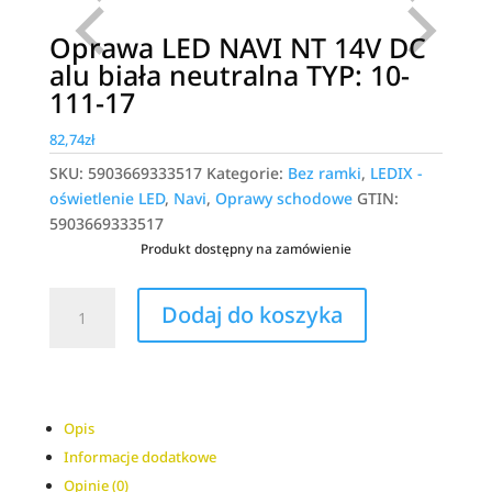
Oprawa LED NAVI NT 14V DC
alu biała neutralna TYP: 10-
111-17
82,74
zł
SKU:
5903669333517
Kategorie:
Bez ramki
,
LEDIX -
oświetlenie LED
,
Navi
,
Oprawy schodowe
GTIN:
5903669333517
Produkt dostępny na zamówienie
ilość
A
Dodaj do koszyka
Oprawa
l
LED
t
NAVI
e
NT
r
14V
n
Opis
DC
a
Informacje dodatkowe
alu
t
Opinie (0)