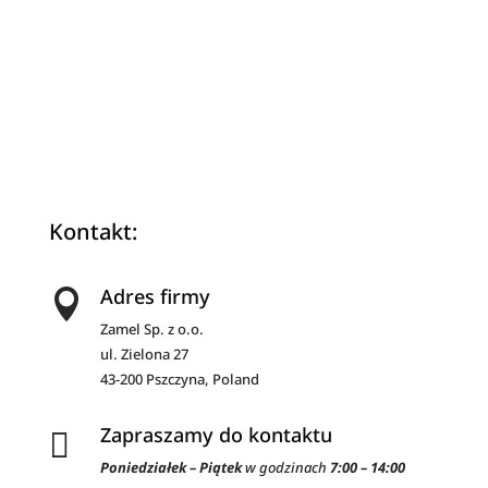
v
e
:
Kontakt:
Adres firmy

Zamel Sp. z o.o.
ul. Zielona 27
43-200 Pszczyna, Poland
Zapraszamy do kontaktu

Poniedziałek – Piątek
w godzinach
7:00 – 14:00