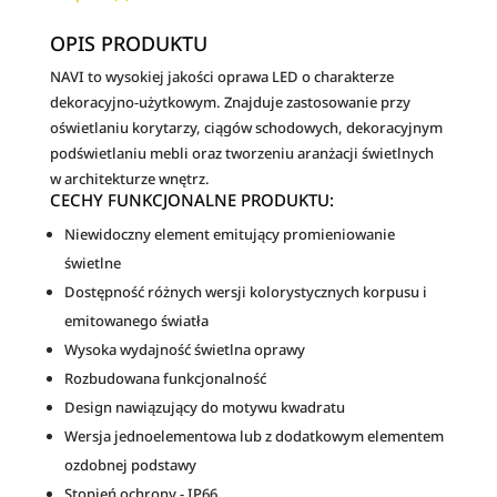
biała
i
neutralna
v
OPIS PRODUKTU
TYP:
e
NAVI to wysokiej jakości oprawa LED o charakterze
10-
:
dekoracyjno-użytkowym. Znajduje zastosowanie przy
111-
oświetlaniu korytarzy, ciągów schodowych, dekoracyjnym
17
podświetlaniu mebli oraz tworzeniu aranżacji świetlnych
w architekturze wnętrz.
CECHY FUNKCJONALNE PRODUKTU:
Niewidoczny element emitujący promieniowanie
świetlne
Dostępność różnych wersji kolorystycznych korpusu i
emitowanego światła
Wysoka wydajność świetlna oprawy
Rozbudowana funkcjonalność
Design nawiązujący do motywu kwadratu
Wersja jednoelementowa lub z dodatkowym elementem
ozdobnej podstawy
Stopień ochrony - IP66