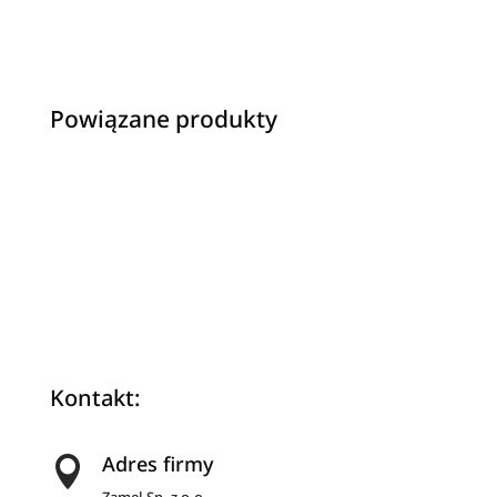
e
r
n
a
Powiązane produkty
t
i
v
e
:
Kontakt:
Adres firmy
