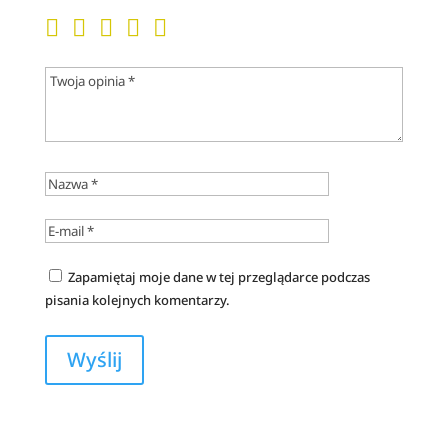
Zapamiętaj moje dane w tej przeglądarce podczas
pisania kolejnych komentarzy.
A
l
t