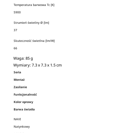
Temperatura barwowa Tc [K]
5900
Strumień świetlny Ø [lm]
37
Skuteczność świetlna [lm/W]
66
Waga: 85 g
Wymiary: 7.3 x 7.3 x 1.5 cm
Seria
Montaż
Zasilanie
Funkcjonalność
Kolor oprawy
Barwa światła
NAVI
Natynkowy