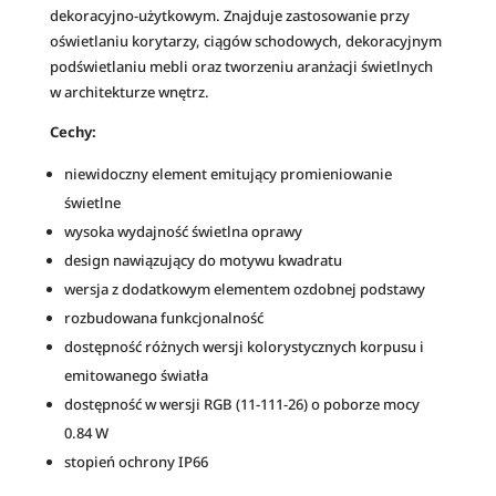
e
dekoracyjno-użytkowym. Znajduje zastosowanie przy
:
oświetlaniu korytarzy, ciągów schodowych, dekoracyjnym
podświetlaniu mebli oraz tworzeniu aranżacji świetlnych
w architekturze wnętrz.
Cechy:
niewidoczny element emitujący promieniowanie
świetlne
wysoka wydajność świetlna oprawy
design nawiązujący do motywu kwadratu
wersja z dodatkowym elementem ozdobnej podstawy
rozbudowana funkcjonalność
dostępność różnych wersji kolorystycznych korpusu i
emitowanego światła
dostępność w wersji RGB (11-111-26) o poborze mocy
0.84 W
stopień ochrony IP66