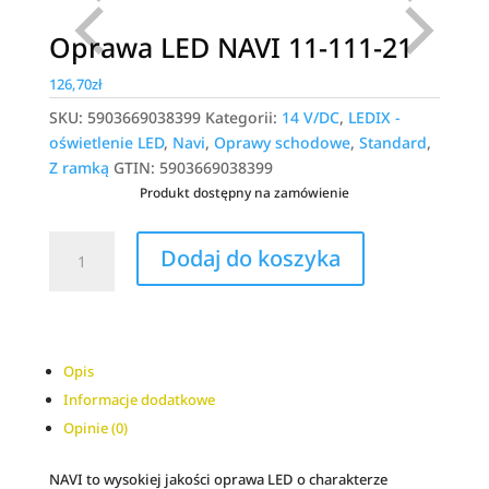
Oprawa LED NAVI 11-111-21
126,70
zł
SKU:
5903669038399
Kategorii:
14 V/DC
,
LEDIX -
oświetlenie LED
,
Navi
,
Oprawy schodowe
,
Standard
,
Z ramką
GTIN:
5903669038399
Produkt dostępny na zamówienie
ilość
A
Dodaj do koszyka
Oprawa
l
LED
t
NAVI
e
11-
r
111-
n
Opis
21
a
Informacje dodatkowe
t
Opinie (0)
i
v
NAVI to wysokiej jakości oprawa LED o charakterze