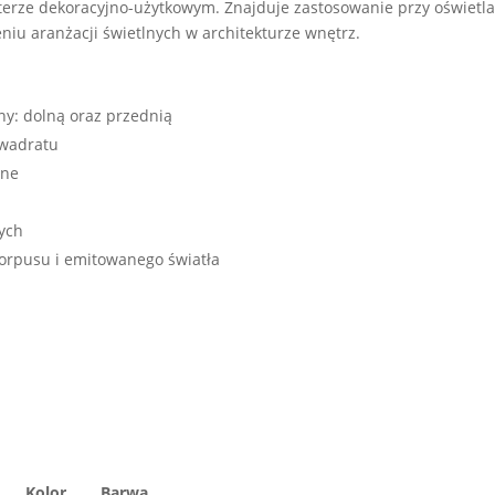
terze dekoracyjno-użytkowym. Znajduje zastosowanie przy oświetla
iu aranżacji świetlnych w architekturze wnętrz.
ny: dolną oraz przednią
kwadratu
lne
ych
korpusu i emitowanego światła
Kolor
Barwa