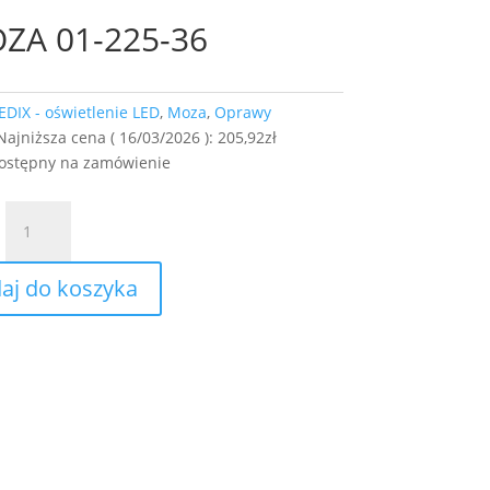
ZA 01-225-36
EDIX - oświetlenie LED
,
Moza
,
Oprawy
Najniższa cena (
16/03/2026
):
205,92
zł
dostępny na zamówienie
ilość
Oprawa
LED
aj do koszyka
MOZA
01-
225-
36