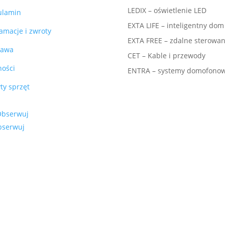
LEDIX – oświetlenie LED
ulamin
EXTA LIFE – inteligentny dom
amacje i zwroty
EXTA FREE – zdalne sterowan
tawa
CET – Kable i przewody
ności
ENTRA – systemy domofono
ty sprzęt
Obserwuj
bserwuj