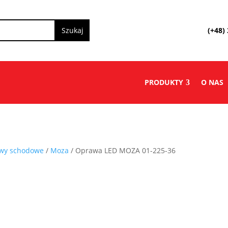
(+48)
PRODUKTY
O NAS
wy schodowe
/
Moza
/ Oprawa LED MOZA 01-225-36