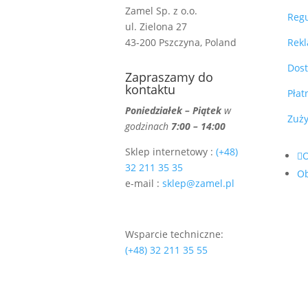
Zamel Sp. z o.o.
Reg
ul. Zielona 27
43-200 Pszczyna, Poland
Rekl
Dos
Zapraszamy do
kontaktu
Płat
Poniedziałek – Piątek
w
Zuży
godzinach
7:00 – 14:00
Sklep internetowy :
(+48)
32 211 35 35
O
e-mail :
sklep@zamel.pl
Wsparcie techniczne:
(+48) 32 211 35 55