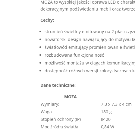
MOZA to wysokiej jakości oprawa LED o charak
dekoracyjnym podświetlaniu mebli oraz tworzen
Cechy:
strumień świetlny emitowany na 2 płaszczyz
nowatorski design nawiązujący do motywu 
światłowód emitujący promieniowanie świet
rozbudowana funkcjonalność
możliwość montażu w ciągach komunikacyjn
dostępność różnych wersji kolorystycznych 
Dane techniczne:
MOZA
Wymiary:
7.3 x 7.3 x 4 cm
Waga
180 g
Stopień ochrony (IP)
IP 20
Moc źródła światła
0,84 W