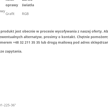
oprawy
światła
owy
Grafit
RGB
produkt jest obecnie w procesie wycofywania z naszej oferty. A
 ewentualnych alternatyw, prosimy o kontakt. Chętnie pomożemy 
numerem +48 32 211 35 35 lub drogą mailową pod adres sklep@za
ze zapytania.
01-225-36”