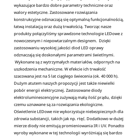
01-
:
wykazujące bardzo dobre parametry techniczne oraz
211-
walory estetyczne. Zastosowane rozwiązania
11
konstrukcyjne odznaczają się optymalną funkcjonalnością,
łatwą instalacją oraz dużą trwałością. Tworząc nasze
produkty połączyliśmy sprawdzone technologie LEDowe z
nowoczesnym i niepowtarzalnym designem. Dzięki
zastosowaniu wysokiej jakości diod LED oprawy
odznaczają się doskonałymi parametrami świetlnymi.
Wykonane są z wytrzymałych materiałów, odpornych na
uszkodzenia mechaniczne. W efekcie ich trwałość
szacowana jest na 5 lat ciągłego świecenia (ok. 40 000 h).
Dużym atutem naszych propozycji jest także niewielki
pobór energii elektrycznej. Zastosowane diody
elektroluminescencyjne zużywają małą ilość prądu, dzięki
czemu uznawane są za rozwiązania ekologiczne.
Oświetlenie LEDowe nie wykorzystuje niebezpiecznych dla
zdrowia substancji, takich jak np. rtęć. Dodatkowo w dużej
mierze diody nie emitują promieniowania IR i UV. Ponadto
wyroby wykonane w tej technologii wyróżniają się bardzo