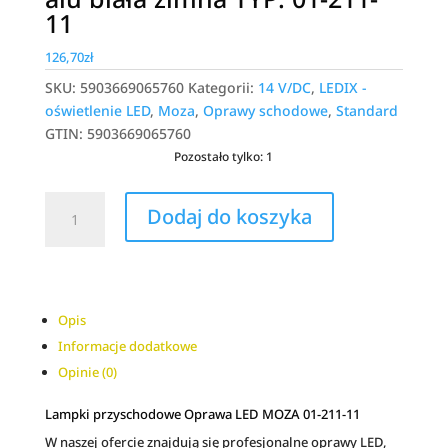
11
126,70
zł
SKU:
5903669065760
Kategorii:
14 V/DC
,
LEDIX -
oświetlenie LED
,
Moza
,
Oprawy schodowe
,
Standard
GTIN:
5903669065760
Pozostało tylko: 1
ilość
A
Dodaj do koszyka
Oprawa
l
LED
t
MOZA
e
PT
r
14V
n
Opis
DC
a
Informacje dodatkowe
alu
t
Opinie (0)
biała
i
zimna
v
Lampki przyschodowe Oprawa LED MOZA 01-211-11
TYP:
e
W naszej ofercie znajdują się profesjonalne oprawy LED,