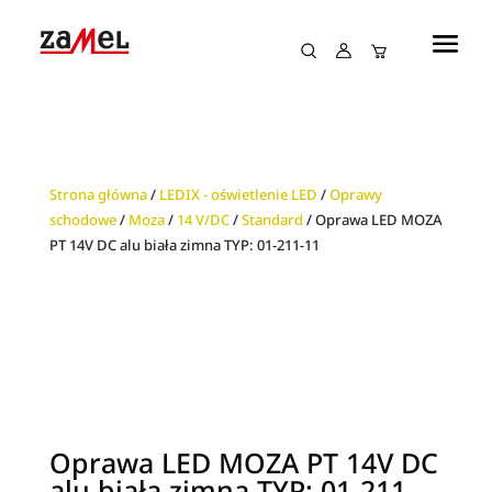
Strona główna
/
LEDIX - oświetlenie LED
/
Oprawy
schodowe
/
Moza
/
14 V/DC
/
Standard
/ Oprawa LED MOZA
PT 14V DC alu biała zimna TYP: 01-211-11
Oprawa LED MOZA PT 14V DC
alu biała zimna TYP: 01-211-