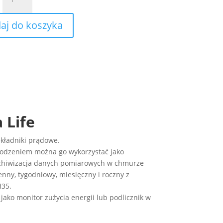
Monitor
energii
aj do koszyka
elektrycznej
3-
fazowy
MEM-
21
Exta
Life
 Life
ekładniki prądowe.
wodzeniem można go wykorzystać jako
 archiwizacja danych pomiarowych w chmurze
enny, tygodniowy, miesięczny i roczny z
H35.
ko monitor zużycia energii lub podlicznik w