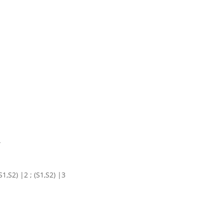
A
1,S2) |2 ; (S1,S2) |3