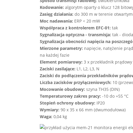
Sposób transmisji radiowej:
dwukierunkowa
Kodowanie:
algorytm oparty o klucz 128 bitow
Zasięg działania:
do 300 m w terenie otwartym
Moc nadawania:
ERP < 20 mW
Współpraca z kontrolerem EFC-01:
tak
Sygnalizacja optyczna - transmisja:
tak - diod
Sygnalizacja obecności napięcia na poszczegó
Mierzone parametry:
napięcie, natężenie prąd
na każdej fazie
Element pomiarowy:
3 x przekładnik prądowy 
Zaciski zasilające:
L1, L2, L3, N
Zaciski do podłączenia przekładników prądo
Liczba zacisków przyłączeniowych:
10 (przewo
Mocowanie obudowy:
szyna TH35 (DIN)
Temperaturowy zakres pracy:
-10 do +55 °C
Stopień ochrony obudowy:
IP20
Wymiary:
90 x 35 x 66 mm (dwumodułowa)
Waga:
0,04 kg