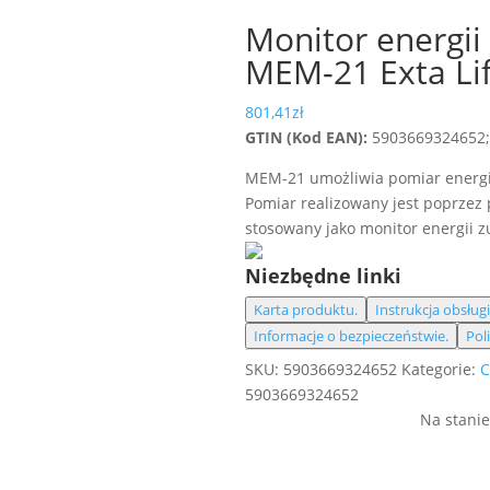
Monitor energii
MEM-21 Exta Li
801,41
zł
GTIN (Kod EAN):
5903669324652
MEM-21 umożliwia pomiar energii,
Pomiar realizowany jest poprzez
stosowany jako monitor energii 
Niezbędne linki
Karta produktu.
Instrukcja obsługi
Informacje o bezpieczeństwie.
Pol
SKU:
5903669324652
Kategorie:
C
5903669324652
Na stani