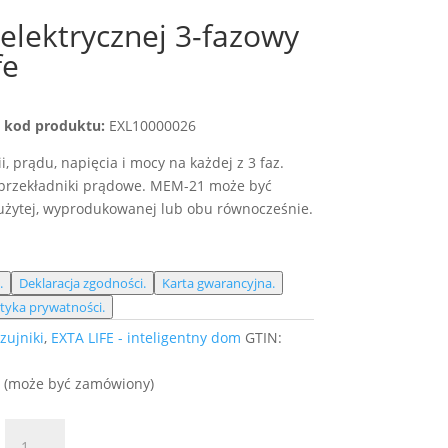
 elektrycznej 3-fazowy
fe
;
kod produktu:
EXL10000026
 prądu, napięcia i mocy na każdej z 3 faz.
 przekładniki prądowe. MEM-21 może być
zużytej, wyprodukowanej lub obu równocześnie.
.
Deklaracja zgodności.
Karta gwarancyjna.
ityka prywatności.
zujniki
,
EXTA LIFE - inteligentny dom
GTIN:
e (może być zamówiony)
ilość