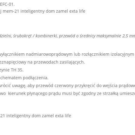
EFC-01.
dzielni, śrubokręt / kombinerki, przewód o średnicy maksymalnie 2,5 m
, wyłącznikiem nadmiarowoprądowym lub rozłącznikiem izolacyjny
znapięciowy na przewodach zasilających.
zynie TH 35.
 schematem podłączenia.
wrócić uwagę, aby przewód czerwony przykręcić do wejścia prądow
o kierunek płynącego prądu musi być zgodny ze strzałką umiesz