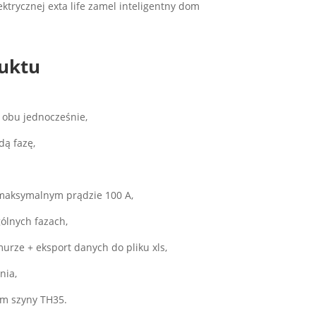
uktu
 obu jednocześnie,
dą fazę,
 maksymalnym prądzie 100 A,
ólnych fazach,
urze + eksport danych do pliku xls,
nia,
em szyny TH35.