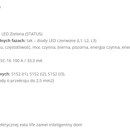
y
a LED Zielona (STATUS)
lnych fazach:
tak – diody LED czerwone (L1, L2, L3)
u, częstotliwość, moc czynna, bierna, pozorna, energia czynna, ene
SC-16 100 A / 33,3 mA
wych:
S1S2 (I1), S1S2 (I2), S1S2 (I3),
dy o przekroju do 2,5 mm2)