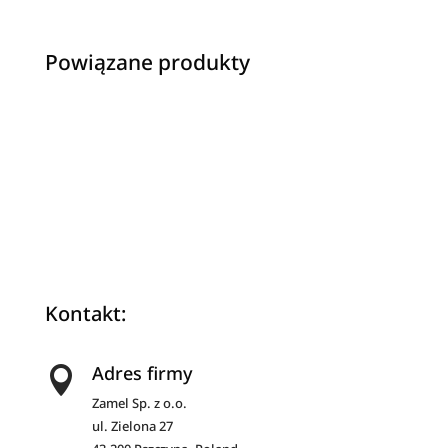
n
a
Powiązane produkty
t
i
v
e
:
Kontakt:
Adres firmy

Zamel Sp. z o.o.
ul. Zielona 27