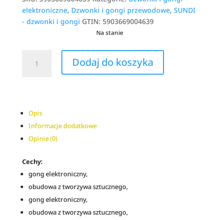
elektroniczne
,
Dzwonki i gongi przewodowe
,
SUNDI
- dzwonki i gongi
GTIN:
5903669004639
Na stanie
ilość
A
Dodaj do koszyka
Gong
l
WESTMINSTER
t
8-
e
230V
r
biały
n
Opis
TYP:
a
Informacje dodatkowe
GNU-
t
Opinie (0)
209-
i
BIA
v
Cechy:
SUNDI
e
gong elektroniczny,
:
obudowa z tworzywa sztucznego,
gong elektroniczny,
obudowa z tworzywa sztucznego,