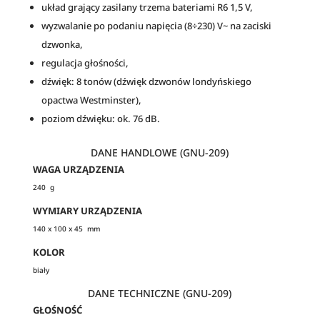
układ grający zasilany trzema bateriami R6 1,5 V,
wyzwalanie po podaniu napięcia (8÷230) V~ na zaciski
dzwonka,
regulacja głośności,
dźwięk: 8 tonów (dźwięk dzwonów londyńskiego
opactwa Westminster),
poziom dźwięku: ok. 76 dB.
DANE HANDLOWE (GNU-209)
WAGA URZĄDZENIA
240 g
WYMIARY URZĄDZENIA
140 x 100 x 45 mm
KOLOR
biały
DANE TECHNICZNE (GNU-209)
GŁOŚNOŚĆ