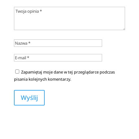
Zapamiętaj moje dane w tej przeglądarce podczas
pisania kolejnych komentarzy.
A
l
t
e
r