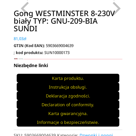
Gong WESTMINSTER 8-230V
biały TYP: GNU-209-BIA
SUNDI
81,03
zł
GTIN (Kod EAN):
5903669004639
;
kod produktu:
SUN10000173
Niezbędne linki
Karta produktu.
Instrukcja obsługi.
Deklaracja zgodności.
Declaration of conformity.
Karta gwarancyjna.
Informacje o bezpieczeństwie.
SKU:
5903669004639
Kategorie:
Dzwonki i gongi