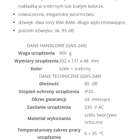
nakładką w srebrnym lub białym kolorze,
nowoczesne, eleganckie wzornictwo,
dźwięk: dwa tony BIM-BAM, długo wybrzmiewające,
poziom dźwięku: ok. 85 dB.
DANE HANDLOWE (GNS-248)
Waga urządzenia
900 g
Wymiary urządzenia
202 x 131 x 48 mm
Kolor
szkło + srebrny
DANE TECHNICZNE (GNS-248)
Głośność
85 dB
Stopień ochrony urządzenia
IP20
Okres gwarancji
24 miesiące
Zasilanie urządzenia
230 V AC
szkło, tworzywo
Materiał wykonania
sztuczne
Temperaturowy zakres pracy
0 ÷ 35 ºC
urządzenia