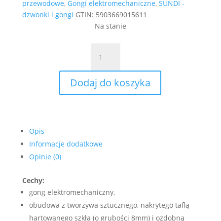
przewodowe
,
Gongi elektromechaniczne
,
SUNDI -
dzwonki i gongi
GTIN:
5903669015611
Na stanie
ilość
Gong
dwutonowy
Dodaj do koszyka
GLASSO
Srebrny
GNS-
248
Opis
Informacje dodatkowe
Opinie (0)
Cechy:
gong elektromechaniczny,
obudowa z tworzywa sztucznego, nakrytego taflą
hartowanego szkła (o grubości 8mm) i ozdobną