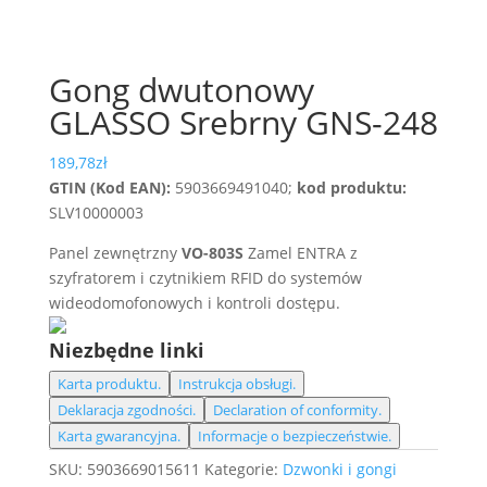
Gong dwutonowy
GLASSO Srebrny GNS-248
189,78
zł
GTIN (Kod EAN):
5903669491040;
kod produktu:
SLV10000003
Panel zewnętrzny
VO-803S
Zamel ENTRA z
szyfratorem i czytnikiem RFID do systemów
wideodomofonowych i kontroli dostępu.
Niezbędne linki
Karta produktu.
Instrukcja obsługi.
Deklaracja zgodności.
Declaration of conformity.
Karta gwarancyjna.
Informacje o bezpieczeństwie.
SKU:
5903669015611
Kategorie:
Dzwonki i gongi