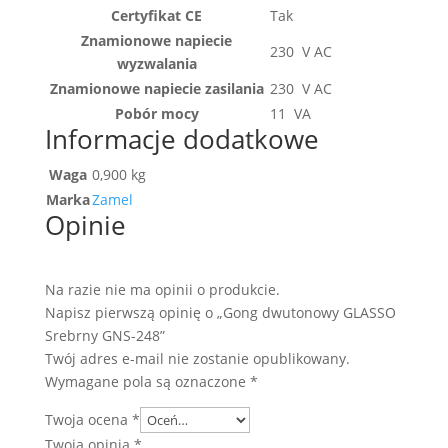
Certyfikat CE
Tak
Znamionowe napiecie
230 V AC
wyzwalania
Znamionowe napiecie zasilania
230 V AC
Pobór mocy
11 VA
Informacje dodatkowe
Waga
0,900 kg
Marka
Zamel
Opinie
Na razie nie ma opinii o produkcie.
Napisz pierwszą opinię o „Gong dwutonowy GLASSO
Srebrny GNS-248”
Twój adres e-mail nie zostanie opublikowany.
Wymagane pola są oznaczone
*
Twoja ocena
*
Twoja opinia
*