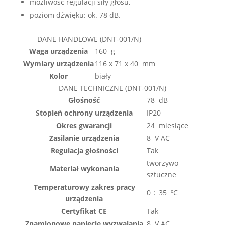
możliwość regulacji siły głosu,
poziom dźwięku: ok. 78 dB.
DANE HANDLOWE (DNT-001/N)
Waga urządzenia
160 g
Wymiary urządzenia
116 x 71 x 40 mm
Kolor
biały
DANE TECHNICZNE (DNT-001/N)
Głośność
78 dB
Stopień ochrony urządzenia
IP20
Okres gwarancji
24 miesiące
Zasilanie urządzenia
8 V AC
Regulacja głośności
Tak
tworzywo
Materiał wykonania
sztuczne
Temperaturowy zakres pracy
0 ÷ 35 ºC
urządzenia
Certyfikat CE
Tak
Znamionowe napięcie wyzwalania
8 V AC