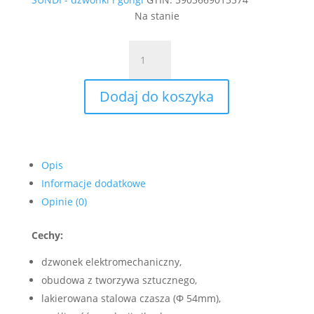
Na stanie
ilość
Dzwonek
czaszowy
Dodaj do koszyka
8V
biały
TYP:
DNT-
001/N-
Opis
BIA
Informacje dodatkowe
SUNDI
Opinie (0)
Cechy:
dzwonek elektromechaniczny,
obudowa z tworzywa sztucznego,
lakierowana stalowa czasza (Φ 54mm),