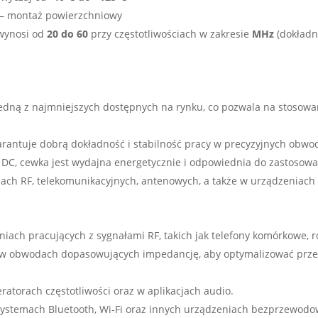
– montaż powierzchniowy
ynosi od
20 do 60
przy częstotliwościach w zakresie
MHz
(dokładna
jedną z najmniejszych dostępnych na rynku, co pozwala na stosow
rantuje dobrą dokładność i stabilność pracy w precyzyjnych obwod
cji DC, cewka jest wydajna energetycznie i odpowiednia do zastosowa
ach RF, telekomunikacyjnych, antenowych, a także w urządzeniach
niach pracujących z sygnałami RF, takich jak telefony komórkowe, r
 w obwodach dopasowujących impedancję, aby optymalizować prze
eratorach częstotliwości oraz w aplikacjach audio.
systemach Bluetooth, Wi-Fi oraz innych urządzeniach bezprzewodo