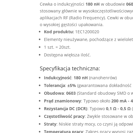
Cewka o indukcyjności
180 nH
w obudowie
06
stosowany głównie w wysokoczęstotliwościowyc
aplikacjach RF (Radio Frequency). Cewki w ob
o wysokiej gęstości upakowania.
Kod produktu:
1EC1200020
Elementy nieużywane, pochodzące z wielol
1 szt. = 20szt.
Dostępna większa ilość.
Specyfikacja techniczna:
Indukcyjność
:
180 nH
(nanohenrów)
Tolerancja
:
±5%
(gwarantowana dokładność i
Obudowa
:
0603
(Standard obudowy SMD o w
Prąd znamionowy
: Typowo około
200 mA - 
Rezystancja DC (DCR)
: Typowo
0,1 Ω - 0,5 Ω
(
Częstotliwość pracy
: Zwykle stosowane w o
Straty
: Niskie straty mocy, co czyni ją odp
Temperatura pracy
: Zakres pracy wynosi z