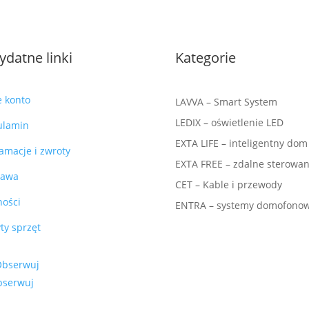
ydatne linki
Kategorie
e konto
LAVVA – Smart System
LEDIX – oświetlenie LED
ulamin
EXTA LIFE – inteligentny dom
amacje i zwroty
EXTA FREE – zdalne sterowan
tawa
CET – Kable i przewody
ności
ENTRA – systemy domofono
ty sprzęt
Obserwuj
bserwuj