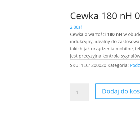
Cewka 180 nH 0
2,80
zł
Cewka o wartości
180 nH
w obud
indukcyjny, idealny do zastosow
takich jak urządzenia mobilne, t
jest precyzyjna kontrola sygnałów
SKU:
1EC1200020
Kategoria:
Podz
ilość
Dodaj do ko
Cewka
180
nH
0603
5%
20szt.