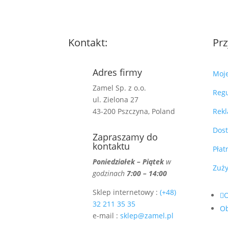
Kontakt:
Prz
Adres firmy
Moj
Zamel Sp. z o.o.
Reg
ul. Zielona 27
43-200 Pszczyna, Poland
Rekl
Dos
Zapraszamy do
kontaktu
Płat
Poniedziałek – Piątek
w
Zuży
godzinach
7:00 – 14:00
Sklep internetowy :
(+48)
32 211 35 35
O
e-mail :
sklep@zamel.pl