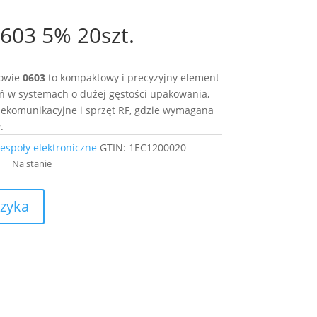
603 5% 20szt.
owie
0603
to kompaktowy i precyzyjny element
ań w systemach o dużej gęstości upakowania,
elekomunikacyjne i sprzęt RF, gdzie wymagana
.
espoły elektroniczne
GTIN:
1EC1200020
Na stanie
szyka