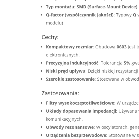
Typ montażu
:
SMD (Surface-Mount Device)
Q-factor (współczynnik jakości)
: Typowy
Q
w
modelu)
Cechy:
Kompaktowy rozmiar
: Obudowa
0603
jest 
elektronicznych.
Precyzyjna indukcyjność
: Tolerancja
5%
gwa
Niski prąd upływu
: Dzięki niskiej rezystan
Szerokie zastosowanie
: Stosowana w obwod
Zastosowania:
Filtry wysokoczęstotliwościowe
: W urządze
Układy dopasowania impedancji
: Używana
komunikacyjnych.
Obwody rezonansowe
: W oscylatorach, gen
Urządzenia bezprzewodowe
: Stosowane w 