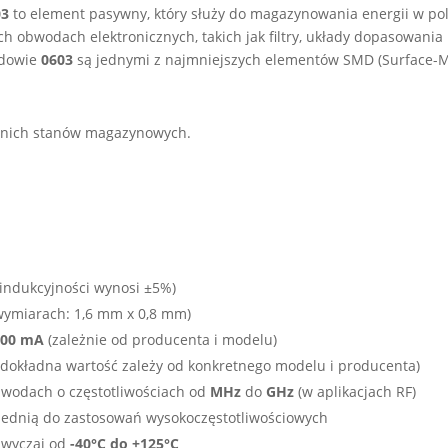
03
to element pasywny, który służy do magazynowania energii w po
h obwodach elektronicznych, takich jak filtry, układy dopasowani
udowie
0603
są jednymi z najmniejszych elementów SMD (Surface-Mou
etnich stanów magazynowych.
ndukcyjności wynosi ±5%)
ymiarach: 1,6 mm x 0,8 mm)
400 mA
(zależnie od producenta i modelu)
dokładna wartość zależy od konkretnego modelu i producenta)
bwodach o częstotliwościach od
MHz
do
GHz
(w aplikacjach RF)
owiednią do zastosowań wysokoczęstotliwościowych
azwyczaj od
-40°C do +125°C