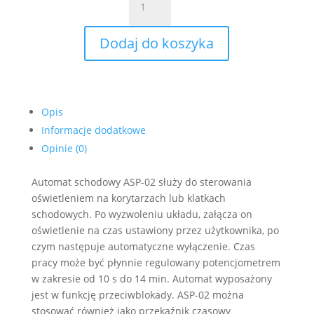
Automat
schodowy
Dodaj do koszyka
230V
AC
ASP-
02
EXTA
Opis
Informacje dodatkowe
Opinie (0)
Automat schodowy ASP-02 służy do sterowania
oświetleniem na korytarzach lub klatkach
schodowych. Po wyzwoleniu układu, załącza on
oświetlenie na czas ustawiony przez użytkownika, po
czym następuje automatyczne wyłączenie. Czas
pracy może być płynnie regulowany potencjometrem
w zakresie od 10 s do 14 min. Automat wyposażony
jest w funkcję przeciwblokady. ASP-02 można
stosować również jako przekaźnik czasowy