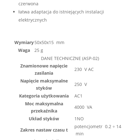
czerwona
łatwa adaptacja do istniejących instalacji
elektrycznych
Wymiary
50x50x15 mm
Waga
25 g
DANE TECHNICZNE (ASP-02)
Znamionowe napięcie
230 V AC
zasilania
Napięcie maksymalne
250 V
styków
Kategoria użytkowania
AC1
Moc maksymalna
4000 VA
przekaźnika
Układ styków
1NO
potencjometr 0.2 ÷ 14
Zakres nastaw czasu t
min