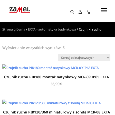
Strona główna
/
EXTA - automatyka budynkowa
/ Czujniki ruchu
Posortowane
Wyświetlanie wszystkich wyników: 5
według
najnowszych
Czujnik ruchu PIR180 montaż natynkowy MCR-09 IP65 EXTA
36,90
zł
Czujnik ruchu PIR120/360 miniaturowy z sondą MCR-08 EXTA