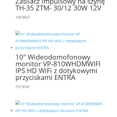
Zasilacz impulsowy na szynę
TH-35 ZTM- 30/12 30W 12V
100,86
zł
10″ Wideodomofonowy
monitor VP-810WHDMWIFI
IPS HD WiFi z dotykowymi
przyciskami ENTRA
737,83
zł