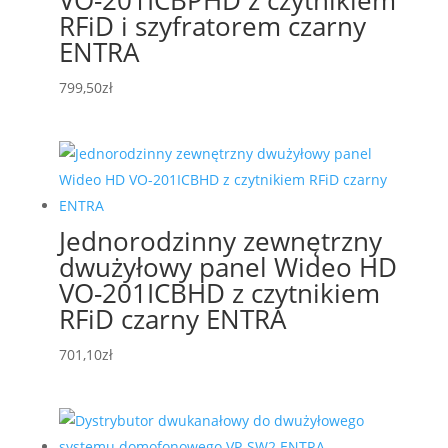
VO-201ICBPHD z czytnikiem
RFiD i szyfratorem czarny
ENTRA
799,50
zł
Jednorodzinny zewnętrzny
dwużyłowy panel Wideo HD
VO-201ICBHD z czytnikiem
RFiD czarny ENTRA
701,10
zł