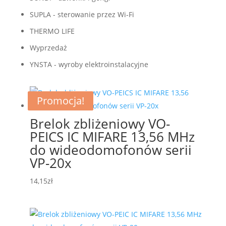
SUPLA - sterowanie przez Wi-Fi
THERMO LIFE
Wyprzedaż
YNSTA - wyroby elektroinstalacyjne
Promocja!
Promocja!
Brelok zbliżeniowy VO-
PEICS IC MIFARE 13,56 MHz
do wideodomofonów serii
VP-20x
14,15
zł