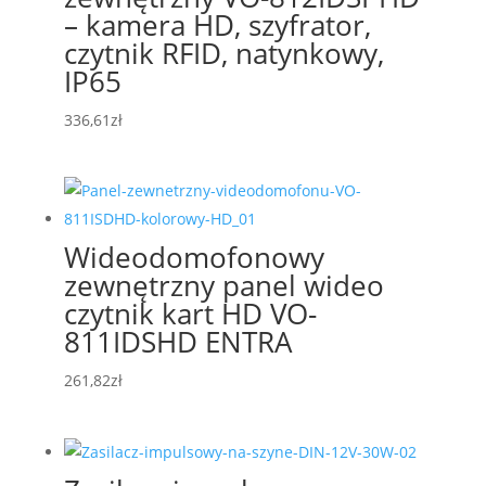
– kamera HD, szyfrator,
czytnik RFID, natynkowy,
IP65
336,61
zł
Wideodomofonowy
zewnętrzny panel wideo
czytnik kart HD VO-
811IDSHD ENTRA
261,82
zł