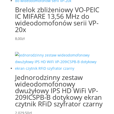
Brelok zbliżeniowy VO-PEIC
IC MIFARE 13,56 MHz do
wideodomofonów serii VP-
20x
8,00
zł
Jednorodzinny zestaw
wideodomofonowy
dwużyłowy IPS HD WiFi VP-
209ICSPB-B dotykowy ekran
czytnik RFiD szyfrator czarny
2.029,50
zł