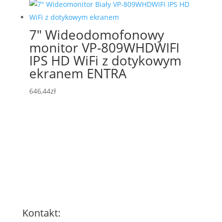
1.977,56zł.
1.483,17zł.
7″ Wideodomofonowy
monitor VP-809WHDWIFI
IPS HD WiFi z dotykowym
ekranem ENTRA
646,44
zł
Kontakt: