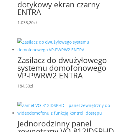
dotykowy ekran czarny
ENTRA
1.033,20
zł
Zasilacz do dwużyłowego
systemu domofonowego
VP-PWRW2 ENTRA
184,50
zł
Jednorodzinny panel
zewnętrzny VO-812IDSPHD