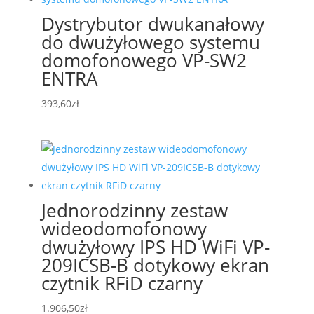
Dystrybutor dwukanałowy
do dwużyłowego systemu
domofonowego VP-SW2
ENTRA
393,60
zł
Jednorodzinny zestaw
wideodomofonowy
dwużyłowy IPS HD WiFi VP-
209ICSB-B dotykowy ekran
czytnik RFiD czarny
1.906,50
zł