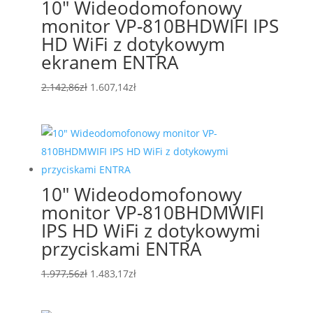
10″ Wideodomofonowy
monitor VP-810BHDWIFI IPS
HD WiFi z dotykowym
ekranem ENTRA
Pierwotna
Aktualna
2.142,86
zł
1.607,14
zł
cena
cena
wynosiła:
wynosi:
2.142,86zł.
1.607,14zł.
10″ Wideodomofonowy
monitor VP-810BHDMWIFI
IPS HD WiFi z dotykowymi
przyciskami ENTRA
Pierwotna
Aktualna
1.977,56
zł
1.483,17
zł
cena
cena
wynosiła:
wynosi: