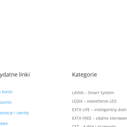
ydatne linki
Kategorie
e konto
LAVVA – Smart System
LEDIX – oświetlenie LED
ulamin
EXTA LIFE – inteligentny dom
amacje i zwroty
EXTA FREE – zdalne sterowan
tawa
CET – Kable i przewody