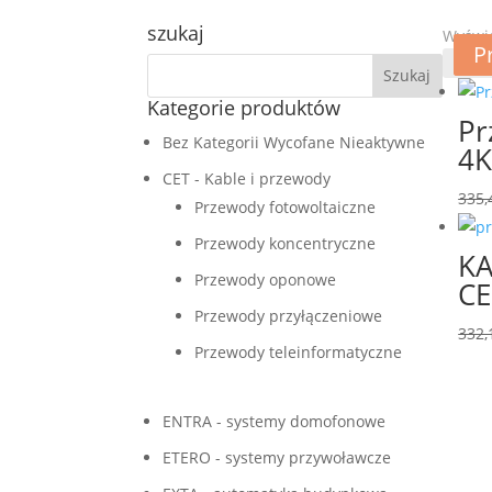
szukaj
Wyświe
P
P
Kategorie produktów
Pr
Bez Kategorii Wycofane Nieaktywne
4K
CET - Kable i przewody
335,
Przewody fotowoltaiczne
Przewody koncentryczne
KA
Przewody oponowe
CE
Przewody przyłączeniowe
332,
Przewody teleinformatyczne
ENTRA - systemy domofonowe
ETERO - systemy przywoławcze