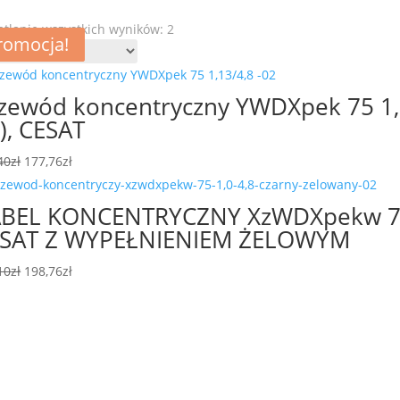
Posortowane
tlanie wszystkich wyników: 2
romocja!
romocja!
według
najnowszych
zewód koncentryczny YWDXpek 75 1,1
), CESAT
Pierwotna
Aktualna
40
zł
177,76
zł
cena
cena
wynosiła:
wynosi:
BEL KONCENTRYCZNY XzWDXpekw 75-1
335,40zł.
177,76zł.
SAT Z WYPEŁNIENIEM ŻELOWYM
Pierwotna
Aktualna
10
zł
198,76
zł
cena
cena
wynosiła:
wynosi:
332,10zł.
198,76zł.