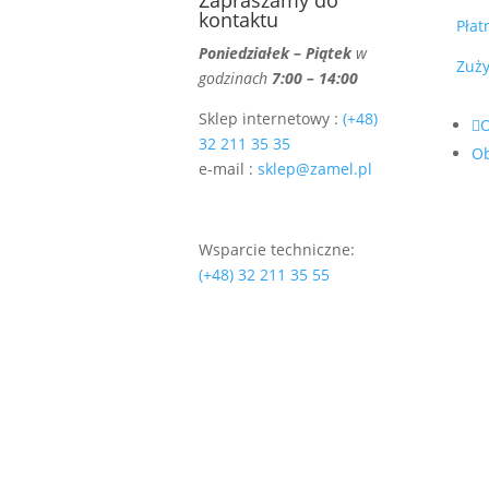
Zapraszamy do
kontaktu
Płat
Poniedziałek – Piątek
w
Zuży
godzinach
7:00 – 14:00
Sklep internetowy :
(+48)
32 211 35 35
O
e-mail :
sklep@zamel.pl
Wsparcie techniczne:
(+48) 32 211 35 55