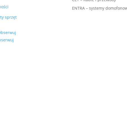
ności
ENTRA – systemy domofono
ty sprzęt
Obserwuj
bserwuj