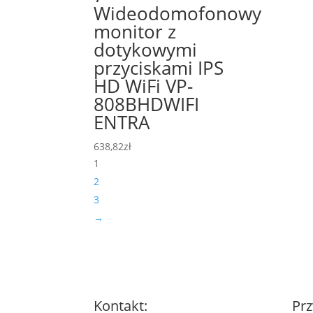
Wideodomofonowy
monitor z
dotykowymi
przyciskami IPS
HD WiFi VP-
808BHDWIFI
ENTRA
638,82
zł
1
2
3
→
Kontakt:
Prz