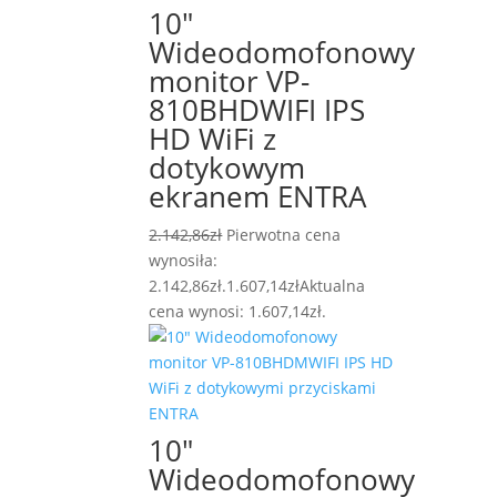
10″
Wideodomofonowy
monitor VP-
810BHDWIFI IPS
HD WiFi z
dotykowym
ekranem ENTRA
2.142,86
zł
Pierwotna cena
wynosiła:
2.142,86zł.
1.607,14
zł
Aktualna
cena wynosi: 1.607,14zł.
10″
Wideodomofonowy