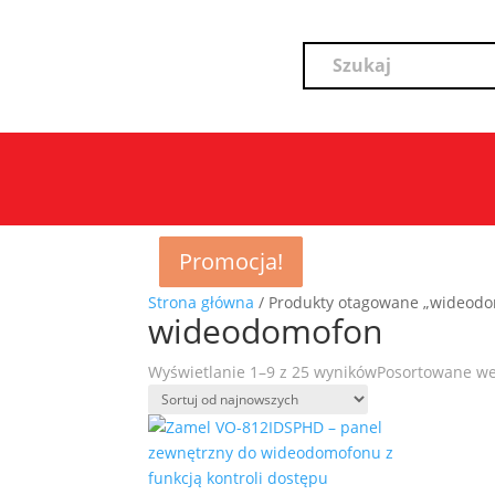
Promocja!
Promocja!
Promocja!
Strona główna
/ Produkty otagowane „wideod
wideodomofon
Wyświetlanie 1–9 z 25 wyników
Posortowane w