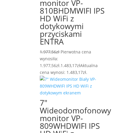
monitor VP-
810BHDMWIFI IPS
HD WiFi z
dotykowymi
przyciskami
ENTRA
1.977,56
zł
Pierwotna cena
wynosiła:
1.977,56zł.
1.483,17
zł
Aktualna
cena wynosi: 1.483,17zł.
7″
Wideodomofonowy
monitor VP-
809WHDWIFI IPS