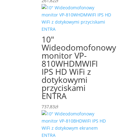
261,82
zł
10″
Wideodomofonowy
monitor VP-
810WHDMWIFI
IPS HD WiFi z
dotykowymi
przyciskami
ENTRA
737,83
zł