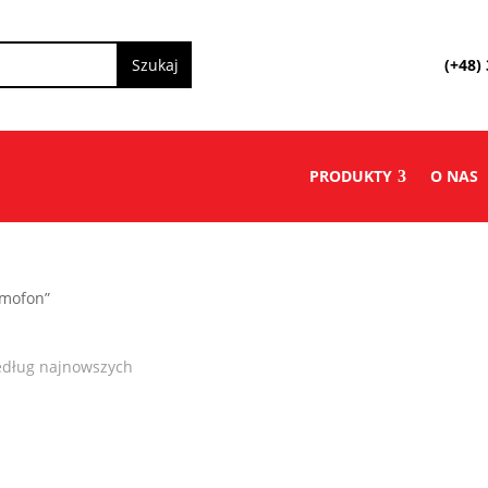
(+48)
PRODUKTY
O NAS
omofon”
edług najnowszych