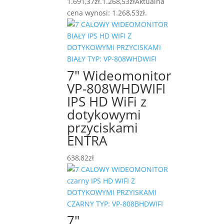
1.691,37zł.
1.268,53
zł
Aktualna
cena wynosi: 1.268,53zł.
7″ Wideomonitor
VP-808WHDWIFI
IPS HD WiFi z
dotykowymi
przyciskami
ENTRA
638,82
zł
7″