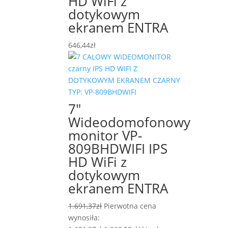
HD WiFi z
dotykowym
ekranem ENTRA
646,44
zł
7″
Wideodomofonowy
monitor VP-
809BHDWIFI IPS
HD WiFi z
dotykowym
ekranem ENTRA
1.691,37
zł
Pierwotna cena
wynosiła: